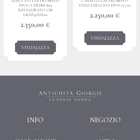
LUIGI XVI LASTRONATO
CASSETTI LASTRONATO
EPOCA PRIMI 800
STILE LUIGI XVI EPOCA 700
RESTAURATO CM
2.250,00
€
L81XP41XH101
2.350,00
€
VISUALIZZA
VISUALIZZA
INFO
NEGOZIO