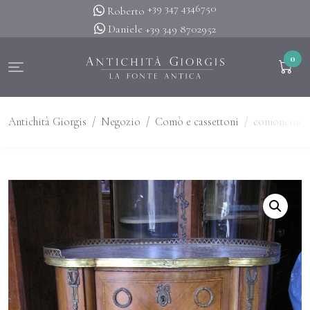
+39 347 4346750
Roberto
Daniele
+39 349 8702952
0
Antichità Giorgis
Negozio
Comò e cassettoni
comoncino 