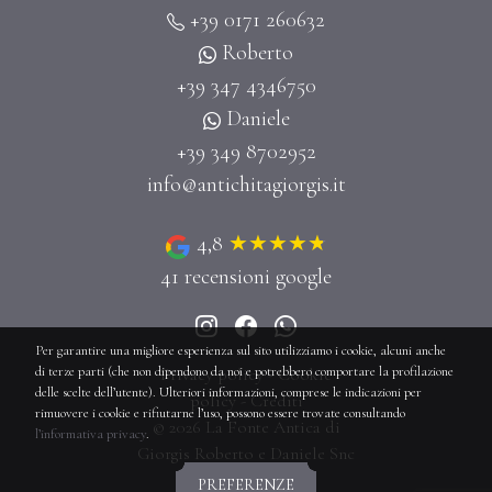
+39 0171 260632
Roberto
+39 347 4346750
Daniele
+39 349 8702952
info@antichitagiorgis.it
4,8
41
recensioni google
Per garantire una migliore esperienza sul sito utilizziamo i cookie, alcuni anche
di terze parti (che non dipendono da noi e potrebbero comportare la profilazione
Privacy policy
-
Cookie
delle scelte dell’utente). Ulteriori informazioni, comprese le indicazioni per
policy
-
Crediti
rimuovere i cookie e rifiutarne l’uso, possono essere trovate consultando
© 2026 La Fonte Antica di
l’informativa privacy
.
Giorgis Roberto e Daniele Snc
PREFERENZE