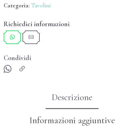
Categoria:
Tavolini
STILE
CARLO
Richiedici informazioni
X
EPOCA
META'
800
Condividi
FRANCIA
quantità
Descrizione
Informazioni aggiuntive