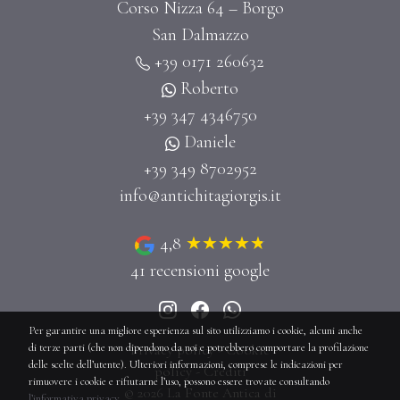
Corso Nizza 64 – Borgo
San Dalmazzo
+39 0171 260632
Roberto
+39 347 4346750
Daniele
+39 349 8702952
info@antichitagiorgis.it
4,8
41
recensioni google
Per garantire una migliore esperienza sul sito utilizziamo i cookie, alcuni anche
di terze parti (che non dipendono da noi e potrebbero comportare la profilazione
Privacy policy
-
Cookie
delle scelte dell’utente). Ulteriori informazioni, comprese le indicazioni per
policy
-
Crediti
rimuovere i cookie e rifiutarne l’uso, possono essere trovate consultando
© 2026 La Fonte Antica di
l’informativa privacy
.