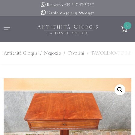
+39 347 4346750
Roberto
Daniele
+39 349 8702952
0
Antichità Giorgis
Negozio
Tavolini
TAVOLINO-TOILETT